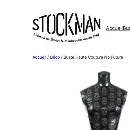
Aller
au
contenu
Accueil
Bus
Accueil
/
Déco
/ Buste Haute Couture No Future