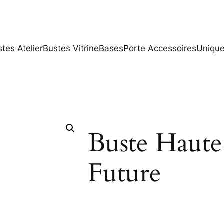
tes Atelier
Bustes Vitrine
Bases
Porte Accessoires
Unique
Buste Haut
Future