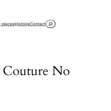
Search
 pieces
Histoire
Contact
e Couture No