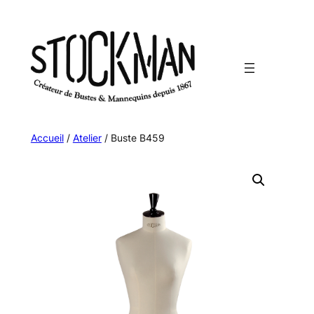
Aller
au
contenu
Accueil
/
Atelier
/ Buste B459