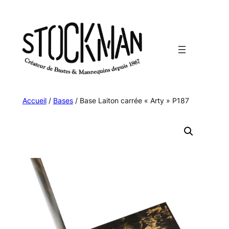
Aller
au
contenu
Accueil
/
Bases
/ Base Laiton carrée « Arty » P187