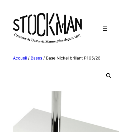
Aller
au
contenu
Accueil
/
Bases
/ Base Nickel brillant P165/26