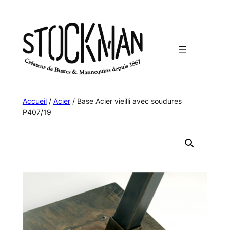
Aller
au
contenu
Accueil
/
Acier
/ Base Acier vieilli avec soudures
P407/19