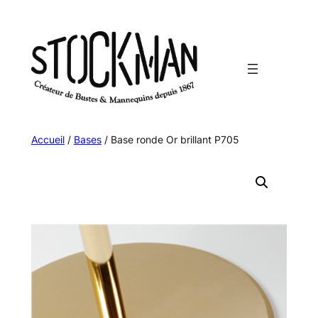
Aller
au
contenu
Accueil
/
Bases
/ Base ronde Or brillant P705