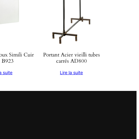
oux Simili Cuir
Portant Acier vieilli tubes
c B923
carrés AD800
la suite
Lire la suite