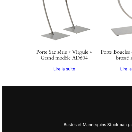
Porte Sac série « Virgule »
Porte Boucles 
Grand modèle AD604
brossé
Lire la suite
Lire la
Bustes et Mannequins Stockman pou