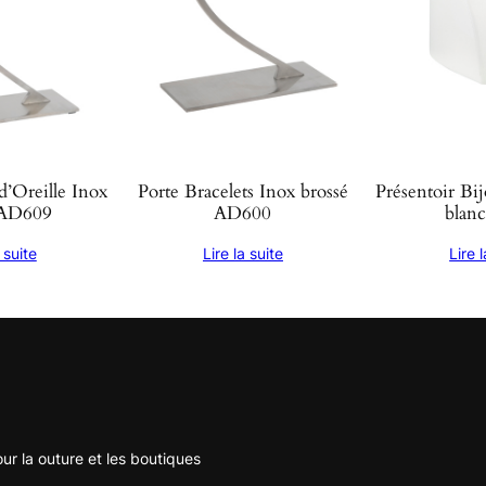
d’Oreille Inox
Porte Bracelets Inox brossé
Présentoir Bij
 AD609
AD600
blan
 suite
Lire la suite
Lire 
r la outure et les boutiques