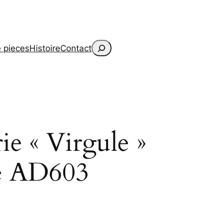
Search
 pieces
Histoire
Contact
rie « Virgule »
le AD603