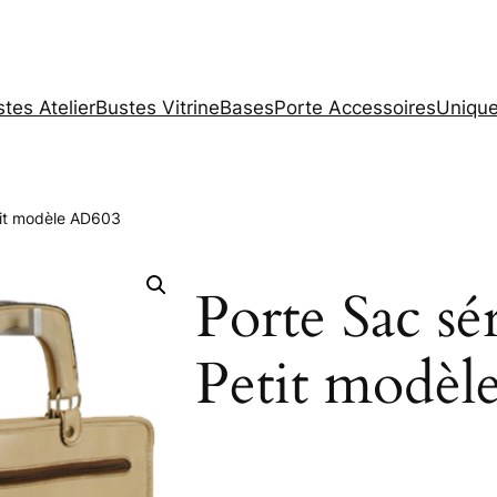
tes Atelier
Bustes Vitrine
Bases
Porte Accessoires
Unique
etit modèle AD603
Porte Sac sé
Petit modè