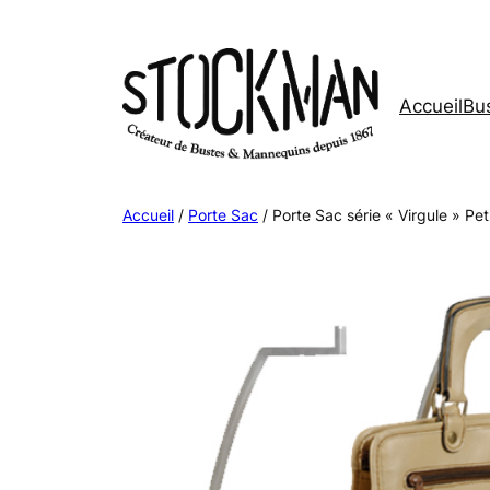
Aller
au
contenu
Accueil
Bus
Accueil
/
Porte Sac
/ Porte Sac série « Virgule » P