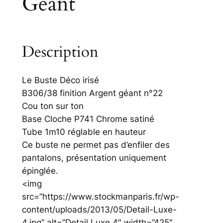
Géant
Description
Le Buste Déco irisé
B306/38 finition Argent géant n°22
Cou ton sur ton
Base Cloche P741 Chrome satiné
Tube 1m10 réglable en hauteur
Ce buste ne permet pas d’enfiler des
pantalons, présentation uniquement
épinglée.
<img
src=”https://www.stockmanparis.fr/wp-
content/uploads/2013/05/Detail-Luxe-
4.jpg” alt=”Detail Luxe 4″ width=”425″