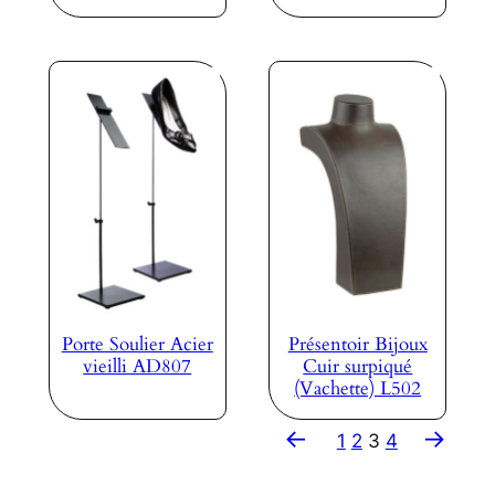
Porte Soulier Acier
Présentoir Bijoux
vieilli AD807
Cuir surpiqué
(Vachette) L502
←
→
1
2
3
4