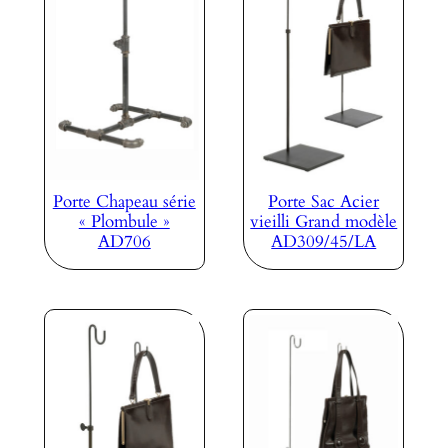
Porte Chapeau série
Porte Sac Acier
« Plombule »
vieilli Grand modèle
AD706
AD309/45/LA