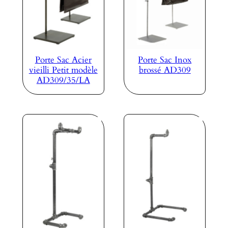
Porte Sac Acier
Porte Sac Inox
vieilli Petit modèle
brossé AD309
AD309/35/LA