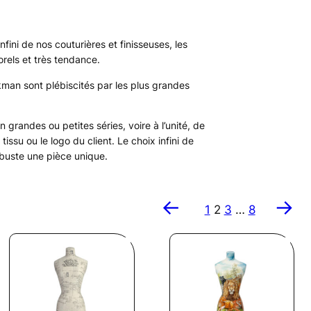
ini de nos couturières et finisseuses, les
rels et très tendance.
kman sont plébiscités par les plus grandes
 grandes ou petites séries, voire à l’unité, de
ssu ou le logo du client. Le choix infini de
e buste une pièce unique.
←
→
1
2
3
…
8