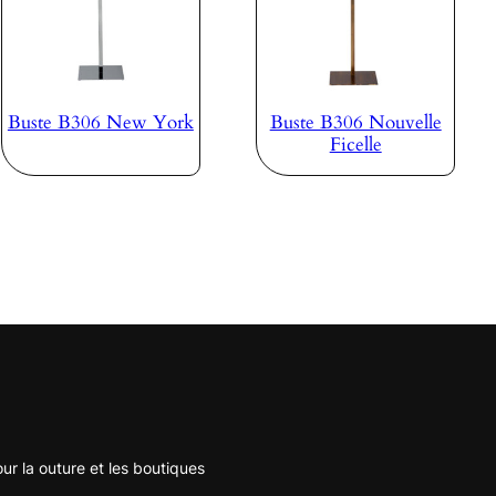
Buste B306 New York
Buste B306 Nouvelle
Ficelle
r la outure et les boutiques