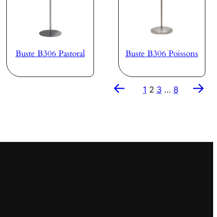
Buste B306 Pastoral
Buste B306 Poissons
←
→
1
2
3
…
8