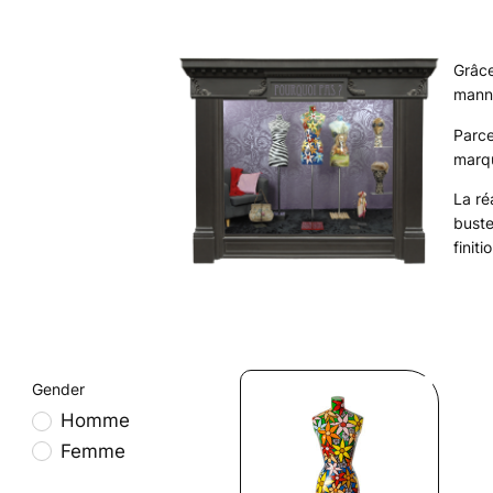
Grâce
manne
Parce
marqu
La ré
buste
finit
Gender
Homme
Femme