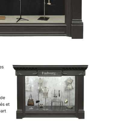
es
 de
és et
part